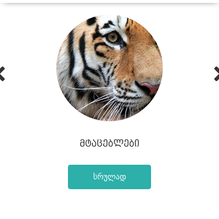
Prev
ᲛᲢᲐᲪᲔᲑᲚᲔᲑᲘ
სრულად