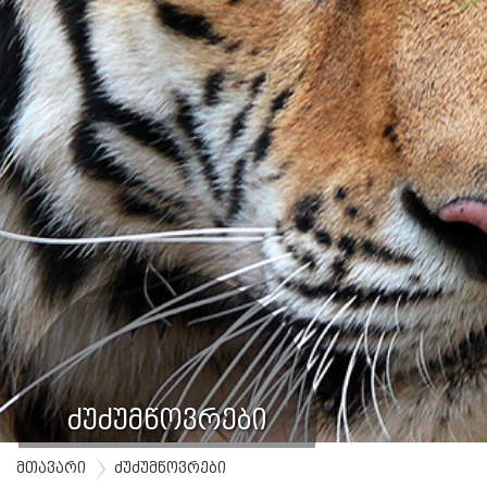
ძუძუმწოვრები
მთავარი
ძუძუმწოვრები