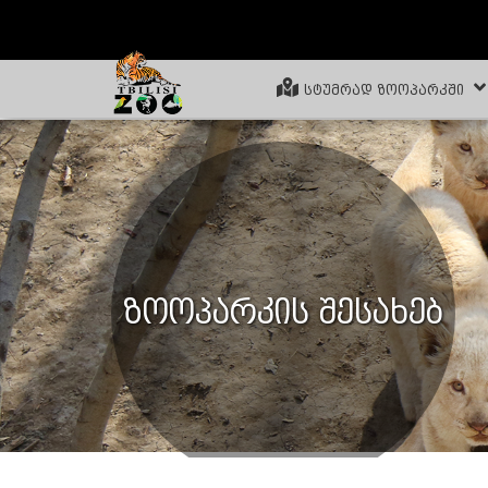
ᲡᲢᲣᲛᲠᲐᲓ ᲖᲝᲝᲞᲐᲠᲙᲨᲘ
ზოოპარკის შესახებ