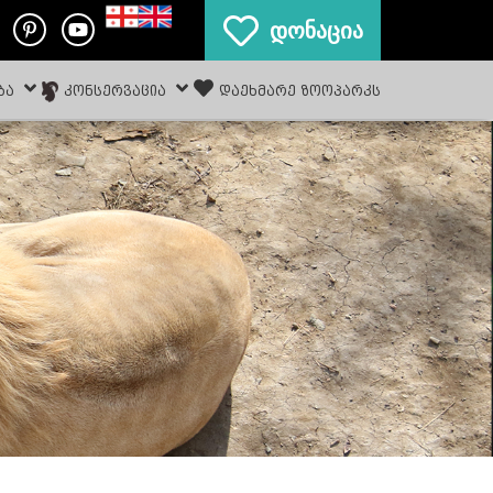
დონაცია
ᲑᲐ
ᲙᲝᲜᲡᲔᲠᲕᲐᲪᲘᲐ
ᲓᲐᲔᲮᲛᲐᲠᲔ ᲖᲝᲝᲞᲐᲠᲙᲡ