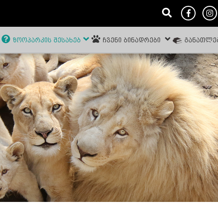
ᲖᲝᲝᲞᲐᲠᲙᲘᲡ ᲨᲔᲡᲐᲮᲔᲑ
ᲩᲕᲔᲜᲘ ᲑᲘᲜᲐᲓᲠᲔᲑᲘ
ᲒᲐᲜᲐᲗᲚᲔ